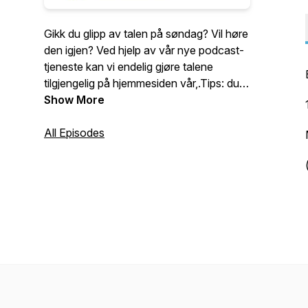
Gikk du glipp av talen på søndag? Vil høre
den igjen? Ved hjelp av vår nye podcast-
tjeneste kan vi endelig gjøre talene
tilgjengelig på hjemmesiden vår,.Tips: du
kan også abonnere på vår Podcast via
Show More
Itunes!
All Episodes