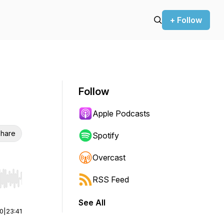
+ Follow
Follow
Apple Podcasts
hare
Spotify
Overcast
RSS Feed
r end. Hold shift to jump forward or backward.
See All
00
|
23:41