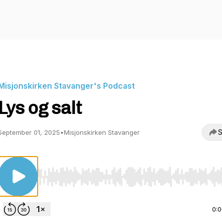
Misjonskirken Stavanger's Podcast
Lys og salt
S
September 01, 2025
•
Misjonskirken Stavanger
Use Left/Right to seek, Home/End to jump to start o
0: